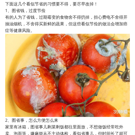
下面这几个看似节省的习惯要不得，要尽早改掉！
1、图省钱，过度节俭
有的人为了省钱，过期霉变的食物舍不得扔掉，担心费电不舍得开
抽油烟机，不舍得买新鲜的蔬果，但这些看似节俭的做法会增加癌
症等健康风险。
2、图省事，怎么方便怎么来
家里有冰箱，图省事儿剩菜剩饭都往里面放，不想做饭经常吃外
卖、泡面等，嫌麻烦从不主动体检，看似省事儿，但时间长了就可